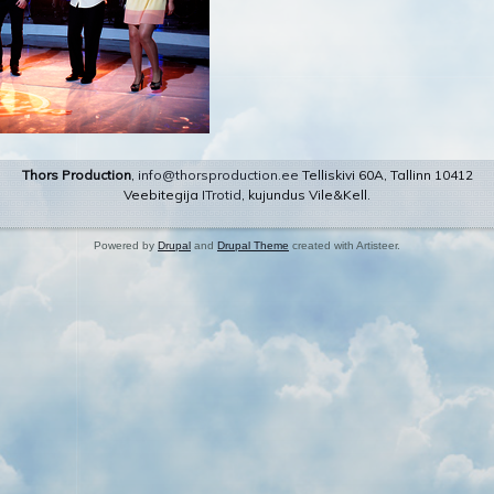
Thors Production
,
info@thorsproduction.ee
Telliskivi 60A, Tallinn 10412
Veebitegija
ITrotid
, kujundus Vile&Kell.
Powered by
Drupal
and
Drupal Theme
created with Artisteer.